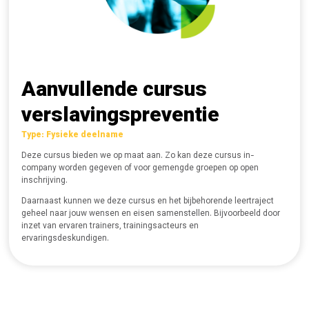
Aanvullende cursus
verslavingspreventie
Type: Fysieke deelname
Deze cursus bieden we op maat aan. Zo kan deze cursus in-
company worden gegeven of voor gemengde groepen op open
inschrijving.
Daarnaast kunnen we deze cursus en het bijbehorende leertraject
geheel naar jouw wensen en eisen samenstellen. Bijvoorbeeld door
inzet van ervaren trainers, trainingsacteurs en
ervaringsdeskundigen.