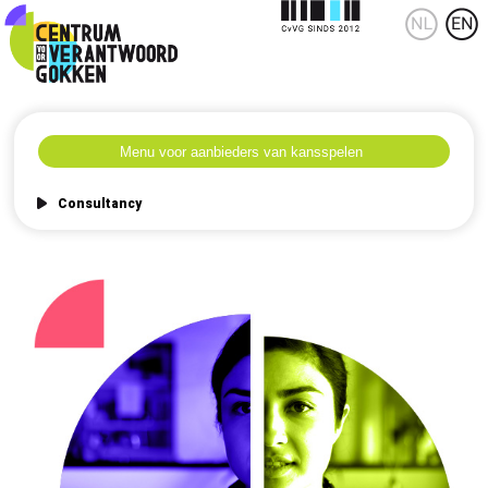
Consultancy